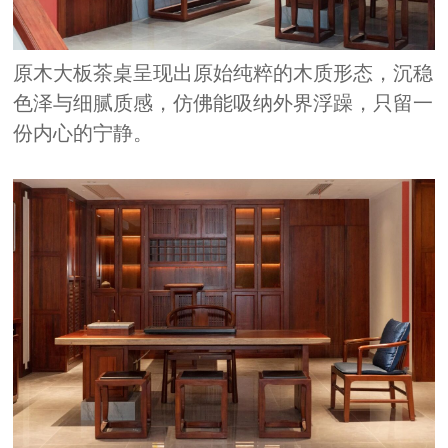
原木大板茶桌呈现出原始纯粹的木质形态，沉稳
色泽与细腻质感，仿佛能吸纳外界浮躁，只留一
份内心的宁静。