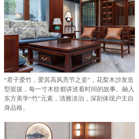
“君子爱竹，爱其高风亮节之姿”，花梨木沙发造
型挺拔，每一寸木纹都讲述着时间的故事。融入
东方美学“竹”元素，清雅淡泊，深刻体现户主自
身品格。