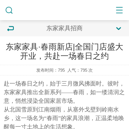
东家家具招商
东家家具·春雨新店|全国门店盛大
开业，共赴一场春日之约
发布时间：795
人气：
795 次
赴一场春日之约，始于三月微风拂面时。彼时，
东家家具推出全新系列
——
春雨，如一缕清润之
意，悄然浸染全国家居
市场
。
从北国雪原到江南烟雨，从塞外戈壁到岭南水
乡，这一场名为
“
春雨
”
的家具浪潮，正温柔地唤
醒每一寸土地上的生活想象。