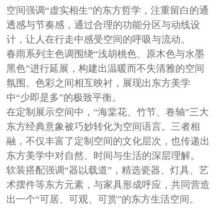
空间强调
“
虚实相生
”
的东方哲学，注重
留白的
通
透感与节奏感，通过合理的功能分区与动线设
计，让
人
在行走中感受空间的呼吸与流动。
春雨系列主色调围绕
“
浅胡桃色、原木色与水墨
黑色
”进行延展
，构建出温暖而不失
清雅
的空间
氛围。色彩之间相互映衬，展现出东方美学
中
“
少即是多
”
的极致平衡。
在定制展示空间中，
“
海棠花、竹节、卷轴
”
三大
东方经典意象被巧妙转
化
为空间语言。三者相
融，不仅丰富了定制空间的文化层次，也传递出
东方美学中对自然、时间与生活的深层理解。
软装搭配强调“器以载道”，精选瓷器、灯具、艺
术摆件等东方元素，与家具形成呼应，共同营造
出一个“可居、可观、可赏”的东方生活空间。