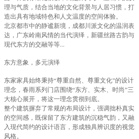
理与气质，结合当地的文化背景与人居习惯，打
造出具有地域特色和人文温度的空间体验。
北京
都市中
的静谧新境
，
成都川派文化的温润表
达
，
广
东
岭南风情的当代演绎
，
新疆丝路古韵与
现代东方的交融
等等
...
东方意象，多元演绎
东家
家具
始终秉持“尊重自然、尊重文化”的设计
理念，春雨系列门店围绕“东方、实木、时尚”三
大核心展开，将这一理念贯彻到底。
整个建筑摒弃了常规的布局设计，强调拙朴真实
的空间感，既保留了东方建筑的沉稳气韵，又融
入现代简约的设计语言，形成独具辨识度的视觉
风格。