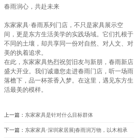
春雨润心，共赴未来
东家
家具
·春雨系列门店，不只是家具展示空
间，更是东方生活美学的实践场域。它们扎根于
不同的土壤，却共享同一份对自然、对人文、对
美的执着追求。
在此，东家
家具
热烈祝贺
旧友与新朋，
春雨新店
盛大开业
。
我们诚邀
您走进春雨门店，听一场雨
落檐下，品一杯茶香入梦
。
在这里，遇见东方生
活最美的模样。
上一篇：
东家家具是针对什么目标群体
下一篇：
东家家具·深圳家居展|春雨润万物，以木相承