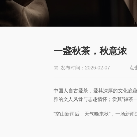
一盏秋茶，秋意浓
发布时间：2026-02-07
点
中国人自古爱茶，爱其深厚的文化底
雅的文人风骨与志趣情怀；爱其“禅茶
“空山新雨后，天气晚来秋”，一场新