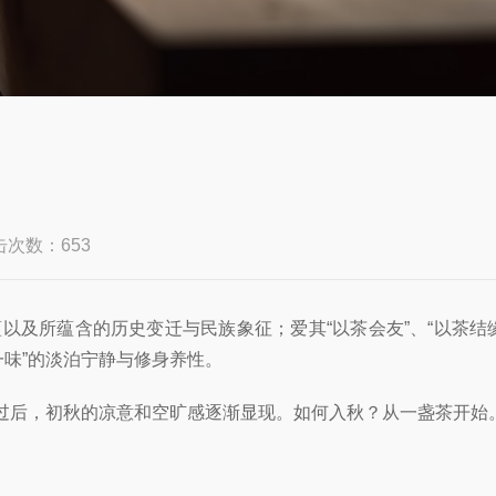
击次数：653
蕴以及所蕴含的历史变迁与民族象征；爱其
“以茶会友”、“以茶
一味”的淡泊宁静与修身养性。
雨过后，初秋的凉意和空旷感逐渐显现。如何入秋？从一盏茶开始