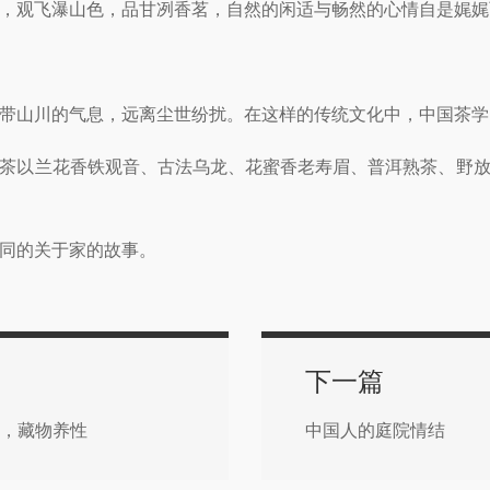
，观飞瀑山色，品甘冽香茗，自然的闲适与畅然的心情自是娓娓
带山川的气息，远离尘世纷扰。在这样的传统文化中，中国茶学
茶以兰花香铁观音、古法乌龙、花蜜香老寿眉、普洱熟茶、野
同的关于家的故事。
下一篇
绕，藏物养性
中国人的庭院情结