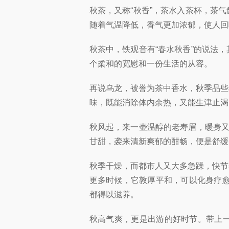
秋茶，又称
“秋香”，茶水入茶杯，茶
随着气温降低，香气更加浓郁，使人回
秋茶中，铁观音有“春水秋香”的说法
个柔和的宽慰和一份生活的从容。
再说乌龙，被誉为茶中香水，秋季品些
味，既能消除体内余热，又能生津止渴
秋风起，来一壶温醇的老寿眉，暖身又
甘甜，袭来清新爽郁的酣畅，便是舒缓
秋季干燥，而都市人又大多急躁，快节
更多时候，它敦厚平和，可以化身疗
都得以滋养。
秋高气爽，更是出游的好时节。带上