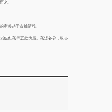
而来。
的审美趋于古拙清雅。
放老纵红茶等五款为最。茶汤各异，味亦