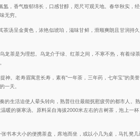
气氤氲，香气馥郁绵长，口感甘醇，咫尺可观天地。
春华秋实，经
味无穷。
，其茶汤呈金黄色，浓艳似琥珀，滋味甘鲜，滑顺爽朗且甘润持
乌龙茶是为理想。乌龙介于绿、红茶之间，不寒不热，有着绿
。
提神。老寿眉寓意长寿，素有“一年茶，三年药，七年宝”的美
的一天。
奏的生活迫使人晕头转向，熟普往往最能抚慰疲劳的都市人。
愈温暖的驱寒汤。原料采自海拔
2000
米左右的古树茶，泡上一杯
一张书本大小的便携茶盘，席地而坐，或以小几为桌，马扎凳几